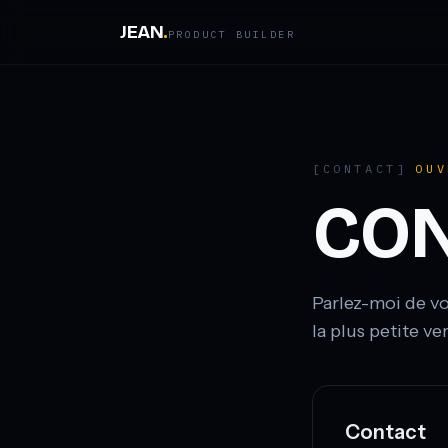
Aller au contenu
JEAN
.
PRODUCT BUILDER
[CONTACT]
OUV
CO
Parlez-moi de vot
la plus petite ve
Contact